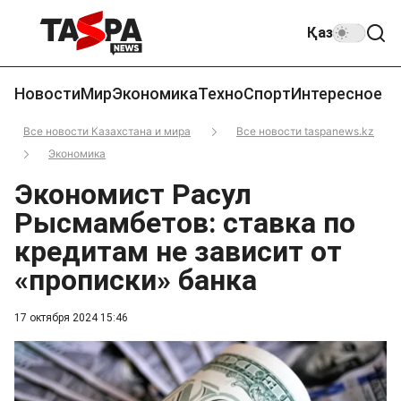
Қаз
Новости
Мир
Экономика
Техно
Спорт
Интересное
Все новости Казахстана и мира
Все новости taspanews.kz
Экономика
Экономист Расул
Рысмамбетов: ставка по
кредитам не зависит от
«прописки» банка
17 октября 2024 15:46