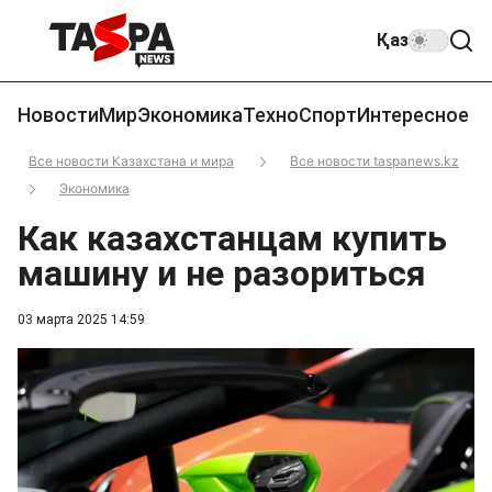
Қаз
Новости
Мир
Экономика
Техно
Спорт
Интересное
Все новости Казахстана и мира
Все новости taspanews.kz
Экономика
Как казахстанцам купить
машину и не разориться
03 марта 2025 14:59