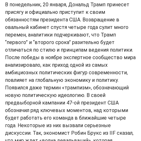
В понедельник, 20 января, Дональд Трамп принесет
присягу и официально приступит к своим
обязанностям президента США. Возвращение в
овальный кабинет спустя четыре года сулит много
перемен, аналитики подчеркивают, что Трамп
“первого” и “второго срока” разительно будет
отличаться по стилю и принципам ведения политики.
После победы в ноябре экспертное сообщество мира
анализировало, как приход одной из самых
амбициозных политических фигур современности,
повлияет на глобальную экономику и политику.
Появился даже термин «трампизм», обозначающий
новую политическую идеологию. В своей
предвыборной кампании 47-ой президент США
обозначил ряд ключевых моментов, над которыми
будет работать его команда в ближайшие четыре
года. Некоторые из них вызвали серьезные
дискуссии. Так, экономист Робин Брукс из IIF сказал,
что мир ждет «волна девальваций», которая