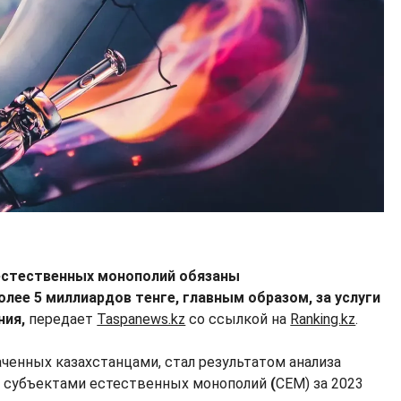
естественных монополий обязаны
олее 5 миллиардов тенге, главным образом, за услуги
ния,
передает
Taspanews.kz
со ссылкой на
Ranking.kz
.
аченных казахстанцами, стал результатом анализа
х субъектами естественных монополий
(
СЕМ) за 2023