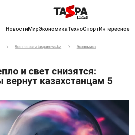
Новости
Мир
Экономика
Техно
Спорт
Интересное
Все новости taspanews.kz
Экономика
пло и свет снизятся:
 вернут казахстанцам 5