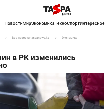
Новости
Мир
Экономика
Техно
Спорт
Интересное
Все новости taspanews.kz
Экономика
зин в РК изменились
но