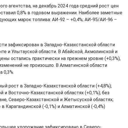
го агентства, на декабрь 2024 года средний рост цен
составил 0,8% в годовом выражении. Наиболее заметные
дующих марок топлива: АИ-92 – +0,4%; АИ-95/АИ-96 –
ти зафиксирован в Западно-Казахстанской области
нте и Улытауской области. В Абайской, Акмолинской и
цены остались практически на прежнем уровне (+0,3%),
изменений не произошло. В Алматинской области
 0,3%.
ый рост в Западно-Казахстанской области (+4,8%);
 и Восточно-Казахстанской областях (+0,1%); без
ане, Северо-Казахстанской и Жетысуской областях;
в Карагандинской (-0,1%) и Алматинской (-0,4%)
ольшее удорожание зафиксировано в Северо-