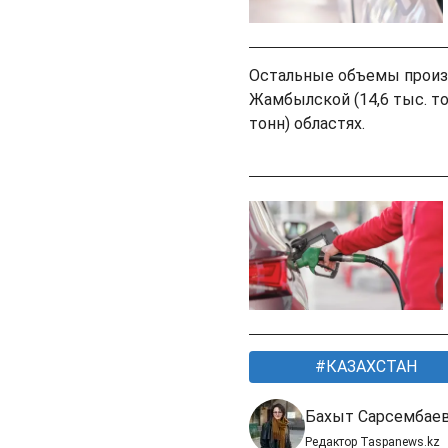
Остальные объемы произв
Жамбылской (14,6 тыс. то
тонн) областях.
КАЗАХСТАН
Бахыт Сарсембае
Редактор Taspanews.kz