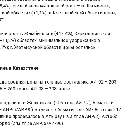
+8,4%); самый незначительный рост – в Шымкенте,
ой областях (+1,1%); в Костанайской области цены,
9%.
ый рост в Жамбылской (+12,4%), Карагандинской
(+11,2%) областях; минимальное удорожание в
,1%); в Жетысуской области цены остались
ина в Казахстане
ода средняя цена на топливо составляла: АИ-92 – 203
6 – 260 тенге; АИ-98 – 298 тенге.
юдались в Жезказгане (206 тг за АИ-92), Алматы и
а АИ-95/АИ-96), а также в Алматы, где АИ-98 стоил 312
ливо продавалось в Атырау (193 тг за АИ-92), Актобе
орде (243 тг за АИ-95/АИ-96).