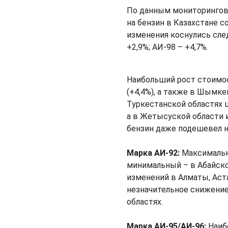
По данным мониторингово
на бензин в Казахстане 
изменения коснулись сле
+2,9%; АИ-98 – +4,7%.
Наибольший рост стоимос
(+4,4%), а также в Шымке
Туркестанской областях 
а в Жетысуской области 
бензин даже подешевел на
Марка АИ-92:
Максимальн
минимальный – в Абайской
изменений в Алматы, Аст
незначительное снижение 
областях.
Марка АИ-95/АИ-96:
Наиб