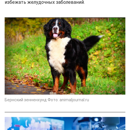
избежать желудочных заболеваний.
Бернский зенненхунд Фото: animaljournal.ru