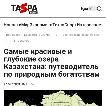
Қаз
Новости
Мир
Экономика
Техно
Спорт
Интересное
Все новости Казахстана и мира
Все новости taspanews.kz
Интересное
Самые красивые и
глубокие озера
Казахстана: путеводитель
по природным богатствам
17 сентября 2024 10:42