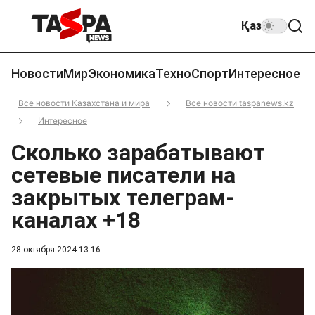
Қаз
Новости
Мир
Экономика
Техно
Спорт
Интересное
Все новости Казахстана и мира
Все новости taspanews.kz
Интересное
Сколько зарабатывают
сетевые писатели на
закрытых телеграм-
каналах +18
28 октября 2024 13:16