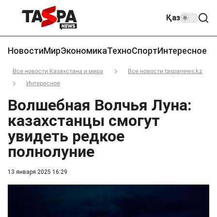
Қаз
Новости
Мир
Экономика
Техно
Спорт
Интересное
Все новости Казахстана и мира
Все новости taspanews.kz
Интересное
Волшебная Волчья Луна:
казахстанцы смогут
увидеть редкое
полнолуние
13 января 2025 16:29