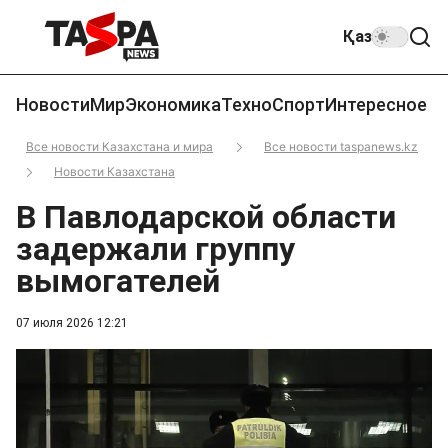
Қаз
Новости
Мир
Экономика
Техно
Спорт
Интересное
Все новости Казахстана и мира
Все новости taspanews.kz
Новости Казахстана
В Павлодарской области
задержали группу
вымогателей
07 июля 2026 12:21