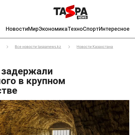
Новости
Мир
Экономика
Техно
Спорт
Интересное
Все новости taspanews.kz
Новости Казахстана
 задержали
ого в крупном
стве