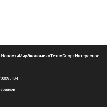
Новости
Мир
Экономика
Техно
Спорт
Интересное
Y00095404.
териалов