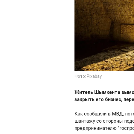
Фото: Pixabay
Житель Шымкента вымога
закрыть его бизнес, пе
Как
сообщили
в МВД, пот
шантажу со стороны подо
предпринимателю "госпро