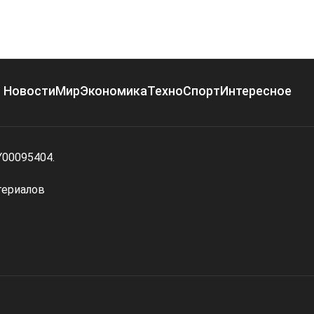
Новости
Мир
Экономика
Техно
Спорт
Интересное
Y00095404.
териалов