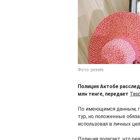
Фото: pexels
Полиция Актобе расследу
млн тенге, передает
Tasp
По имеющимся данным, гл
тур, но положенные обяз
использовал в личных цел
Полиция полагает, что р