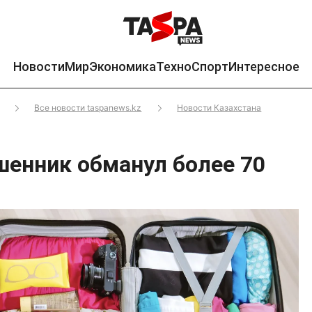
Новости
Мир
Экономика
Техно
Спорт
Интересное
Все новости taspanews.kz
Новости Казахстана
шенник обманул более 70