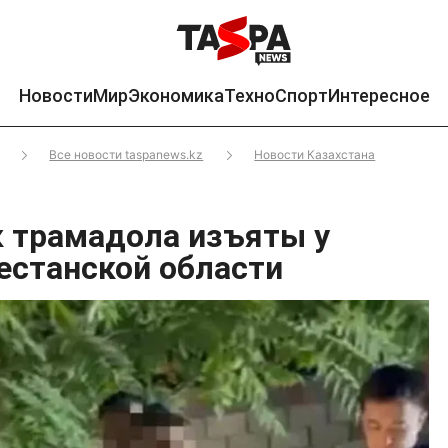
Новости
Мир
Экономика
Техно
Спорт
Интересное
Все новости taspanews.kz
Новости Казахстана
к трамадола изъяты у
естанской области