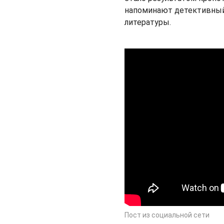
напоминают детективный
литературы.
Пост из социальной сети