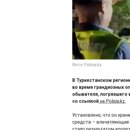
Фото: Polisia.kz
В Туркестанском регион
во время грандиозных о
обывателя, погрязшего 
со ссылкой
на Polisia.kz.
Установлено, что он хра
средств – впечатляющие 
стало результатом кропо