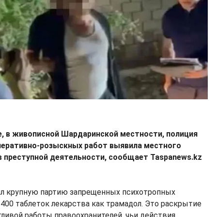
е, в живописной Шардаринской местности, полиция
перативно-розыскных работ выявила местного
в преступной деятельности, сообщает Taspanews.kz
нил крупную партию запрещенных психотропных
400 таблеток лекарства как трамадол. Это раскрытие
тливой работы правоохранителей, чьи действия