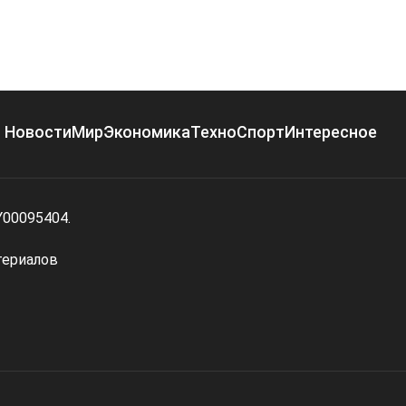
Новости
Мир
Экономика
Техно
Спорт
Интересное
Y00095404.
териалов