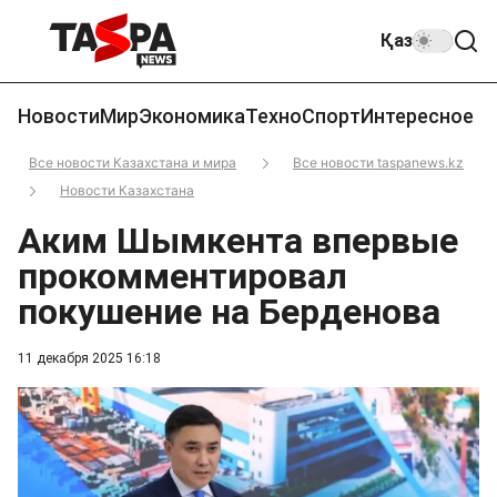
Қаз
Новости
Мир
Экономика
Техно
Спорт
Интересное
Все новости Казахстана и мира
Все новости taspanews.kz
Новости Казахстана
Аким Шымкента впервые
прокомментировал
покушение на Берденова
11 декабря 2025 16:18