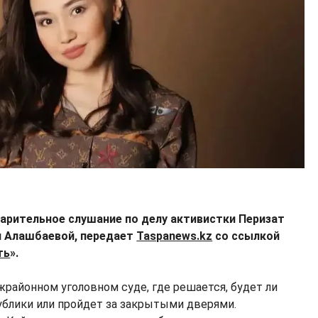
варительное слушание по делу активистки Перизат
ни Алашбаевой, передает
Taspanews.kz
со ссылкой
ть
».
жрайонном уголовном суде, где решается, будет ли
блики или пройдет за закрытыми дверями.