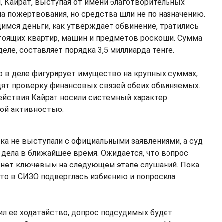
, Кайрат, выступая от имени благотворительных
ла пожертвования, но средства шли не по назначению.
мся деньги, как утверждает обвинение, тратились
тоящих квартир, машин и предметов роскоши. Сумма
еле, составляет порядка 3,5 миллиарда тенге.
то в деле фигурирует имущество на крупных суммах,
дят проверку финансовых связей обеих обвиняемых.
действия Кайрат носили системный характер
ой активностью.
а не выступали с официальными заявлениями, а суд
дела в ближайшее время. Ожидается, что вопрос
анет ключевым на следующем этапе слушаний. Пока
что в СИЗО подверглась избиению и попросила
ил ее ходатайство, допрос подсудимых будет