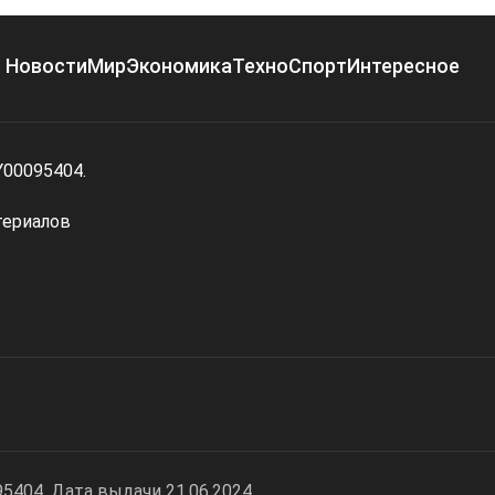
Новости
Мир
Экономика
Техно
Спорт
Интересное
Y00095404.
териалов
404. Дата выдачи 21.06.2024.