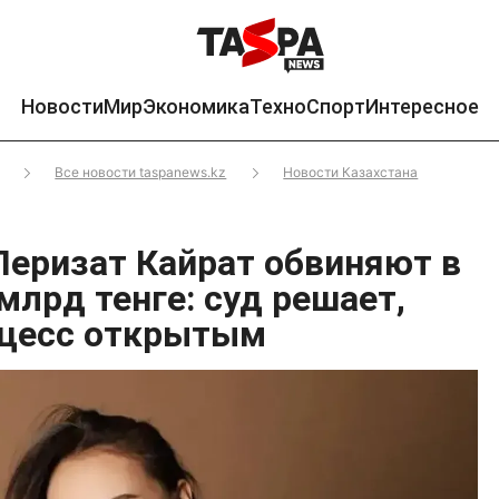
Новости
Мир
Экономика
Техно
Спорт
Интересное
Все новости taspanews.kz
Новости Казахстана
Перизат Кайрат обвиняют в
млрд тенге: суд решает,
оцесс открытым