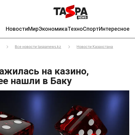
Новости
Мир
Экономика
Техно
Спорт
Интересное
Все новости taspanews.kz
Новости Казахстана
ажилась на казино,
ее нашли в Баку