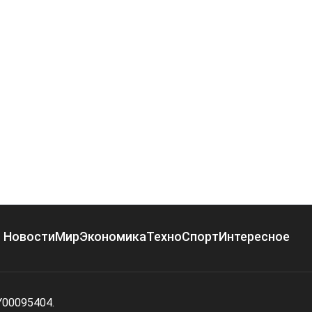
Новости
Мир
Экономика
Техно
Спорт
Интересное
Y00095404.