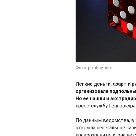
Фото: pixabay.com
Легкие деньги, азарт и 
организовала подпольный
Но ее нашли и экстрадир
пресс-службу
Генпрокур
По данным ведомства, в 
открыла нелегальное кази
правоохранители, она не 