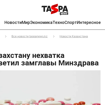
Новости
Мир
Экономика
Техно
Спорт
Интересное
Все новости taspanews.kz
Новости Казахстана
захстану нехватка
тветил замглавы Минздрава