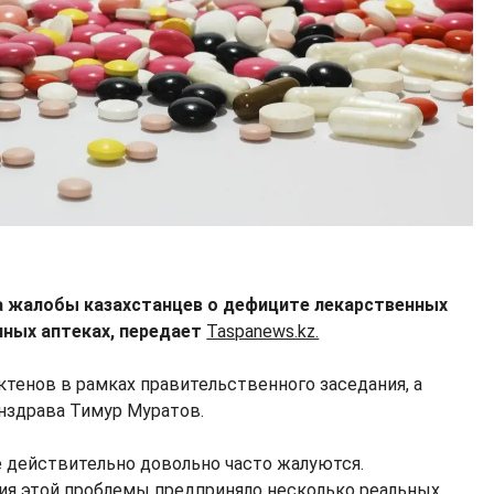
а жалобы казахстанцев о дефиците лекарственных
нных аптеках, передает
Taspanews.kz.
ктенов в рамках правительственного заседания, а
нздрава Тимур Муратов.
е действительно довольно часто жалуются.
ия этой проблемы предприняло несколько реальных