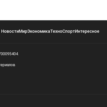
Новости
Мир
Экономика
Техно
Спорт
Интересное
Y00095404.
териалов