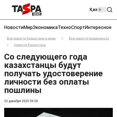
Қаз
Новости
Мир
Экономика
Техно
Спорт
Интересное
Все новости Казахстана и мира
Все новости taspanews.kz
Новости Казахстана
Со следующего года
казахстанцы будут
получать удостоверение
личности без оплаты
пошлины
22 декабря 2025 09:28