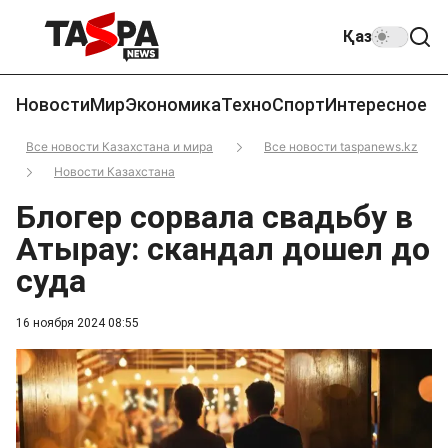
Қаз
Новости
Мир
Экономика
Техно
Спорт
Интересное
Все новости Казахстана и мира
Все новости taspanews.kz
Новости Казахстана
Блогер сорвала свадьбу в
Атырау: скандал дошел до
суда
16 ноября 2024 08:55