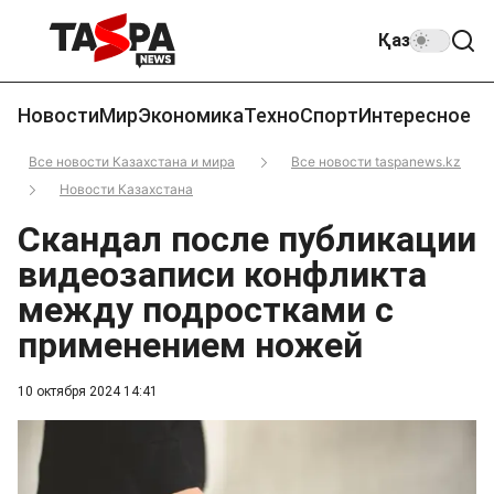
Қаз
Новости
Мир
Экономика
Техно
Спорт
Интересное
Все новости Казахстана и мира
Все новости taspanews.kz
Новости Казахстана
Cкандал после публикации
видеозаписи конфликта
между подростками с
применением ножей
10 октября 2024 14:41