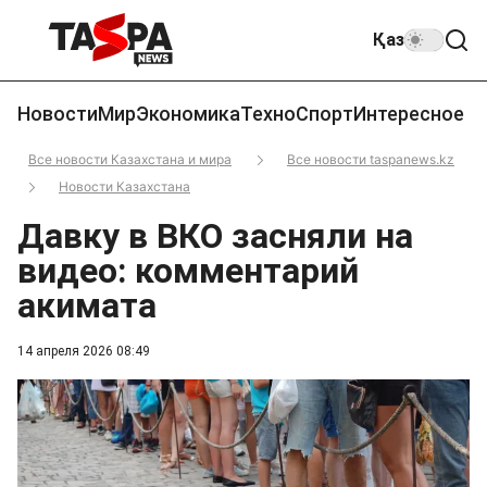
Қаз
Новости
Мир
Экономика
Техно
Спорт
Интересное
Все новости Казахстана и мира
Все новости taspanews.kz
Новости Казахстана
Давку в ВКО засняли на
видео: комментарий
акимата
14 апреля 2026 08:49