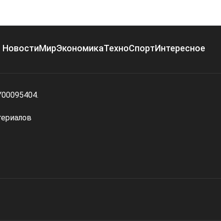
Новости
Мир
Экономика
Техно
Спорт
Интересное
Y00095404.
териалов