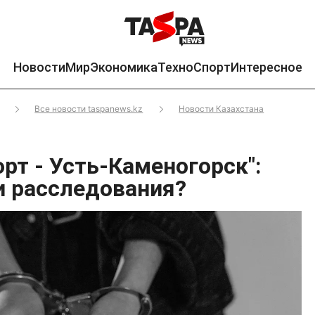
Новости
Мир
Экономика
Техно
Спорт
Интересное
Все новости taspanews.kz
Новости Казахстана
рт - Усть-Каменогорск":
и расследования?