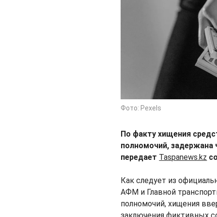
Фото: Pexels
По факту хищения сред
полномочий, задержана 
передает
Taspanews.kz
со
Как следует из официаль
АФМ и Главной транспор
полномочий, хищения вве
заключения фиктивных с