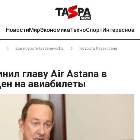
Новости
Мир
Экономика
Техно
Спорт
Интересное
Все новости taspanews.kz
Новости Казахстана
нил главу Air Astana в
ен на авиабилеты