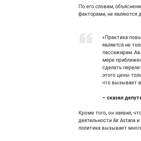
По его словам, объяснен
факторами, не являются 
«Практика повы
является не то
пассажирам. Ав
мере приближен
сделать переле
этого цены толь
что вызывает 
– сказал депут
Кроме того, он заявил, 
деятельности Air Astana и
политика вызывает много