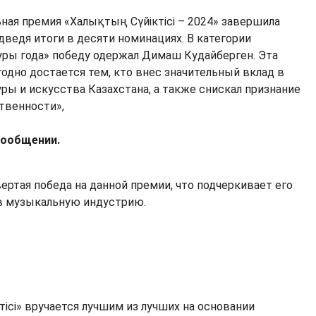
ьная премия «Халықтың Сүйіктісі – 2024» завершила
дведя итоги в десяти номинациях. В категории
уры года» победу одержал Димаш Кудайберген. Эта
одно достается тем, кто внес значительный вклад в
уры и искусства Казахстана, а также снискал признание
твенности»,
 сообщении.
ертая победа на данной премии, что подчеркивает его
в музыкальную индустрию.
ісі» вручается лучшим из лучших на основании