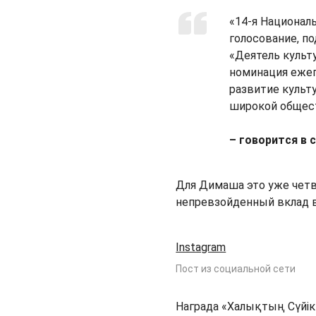
«14-я Национал
голосование, по
«Деятель культ
номинация ежег
развитие культ
широкой общес
– говорится в
Для Димаша это уже четв
непревзойденный вклад 
Instagram
Пост из социальной сети
Награда «Халықтың Сүйікт