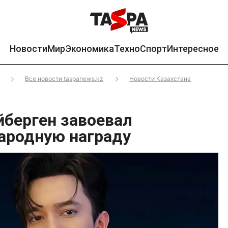
Новости
Мир
Экономика
Техно
Спорт
Интересное
Все новости taspanews.kz
Новости Казахстана
берген завоевал
ародную награду