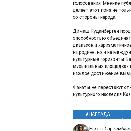
голосования. Мнение пуб
делает этот приз не тол
со стороны народа.
Димаш Кудайберген прод
способностью объединять
диапазон и харизматично
на родине, но и на межд
культурные горизонты Ка
музыкальных площадках м
каждое достижение вызыв
Фанаты не перестают отме
культурного наследия Каз
НАГРАДА
Бахыт Сарсембае