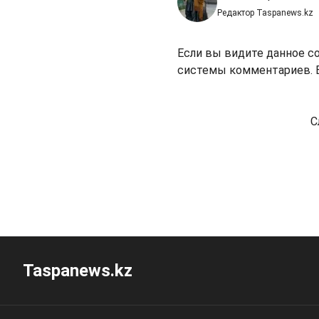
Редактор Taspanews.kz
Если вы видите данное с
системы комментариев. В
С
Taspanews.kz