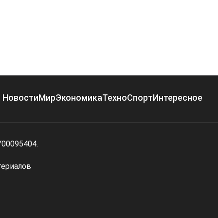
Новости
Мир
Экономика
Техно
Спорт
Интересное
Y00095404.
териалов