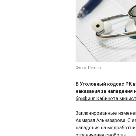
Фото: Pexels
В Уголовный кодекс РК в
наказания за нападения 
брифинг Кабинета минист
Запланированные измене
Акмарал Альназарова. С ее
нападения на медработни
ограничения свободы.