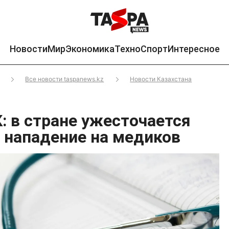
Новости
Мир
Экономика
Техно
Спорт
Интересное
Все новости taspanews.kz
Новости Казахстана
: в стране ужесточается
а нападение на медиков