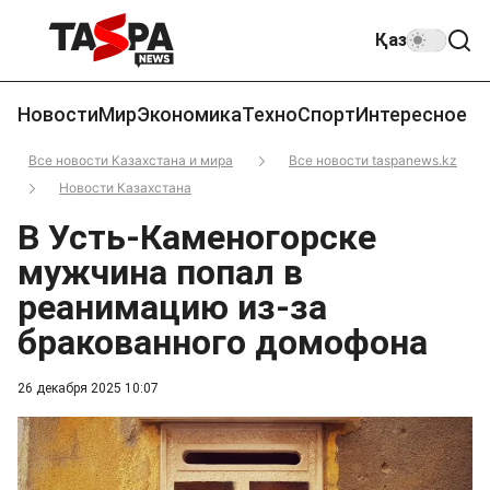
Қаз
Новости
Мир
Экономика
Техно
Спорт
Интересное
Все новости Казахстана и мира
Все новости taspanews.kz
Новости Казахстана
В Усть-Каменогорске
мужчина попал в
реанимацию из-за
бракованного домофона
26 декабря 2025 10:07