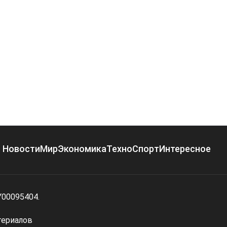
Новости
Мир
Экономика
Техно
Спорт
Интересное
Y00095404.
териалов