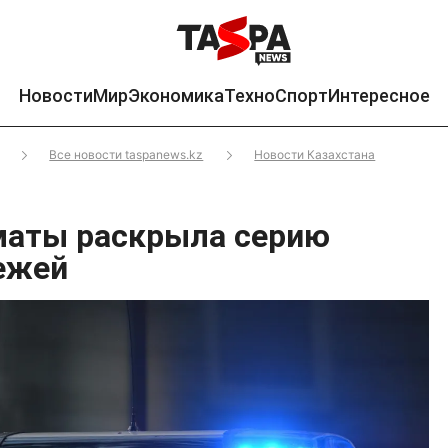
Новости
Мир
Экономика
Техно
Спорт
Интересное
Все новости taspanews.kz
Новости Казахстана
маты раскрыла серию
ежей