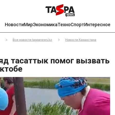
Новости
Мир
Экономика
Техно
Спорт
Интересное
Все новости taspanews.kz
Новости Казахстана
яд тасаттык помог вызвать
ктобе