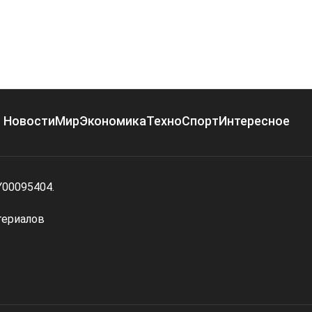
Новости
Мир
Экономика
Техно
Спорт
Интересное
Y00095404.
териалов