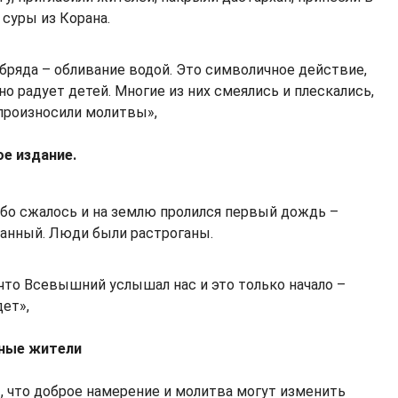
 суры из Корана.
обряда – обливание водой. Это символичное действие,
о радует детей. Многие из них смеялись и плескались,
произносили молитвы»,
е издание.
бо сжалось и на землю пролился первый дождь –
данный. Люди были растроганы.
что Всевышний услышал нас и это только начало –
дет»,
тные жители
 что доброе намерение и молитва могут изменить