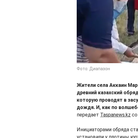
Фото: Диапазон
Жители села Аккаин Мар
древний казахский обря
которую проводят в зас
дождя. И, как по волшеб
передает
Taspanews.kz
со
Инициаторами обряда ста
установили у плотины юрт