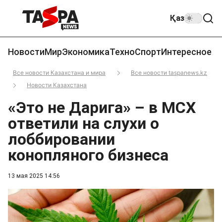
Қаз
Новости
Мир
Экономика
Техно
Спорт
Интересное
Все новости Казахстана и мира
Все новости taspanews.kz
Новости Казахстана
«Это не Дарига» – в МСХ
ответили на слухи о
лоббировании
конопляного бизнеса
13 мая 2025 14:56