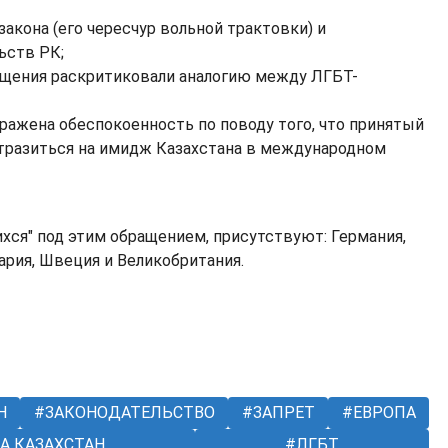
закона (его чересчур вольной трактовки) и
ьств РК;
ащения раскритиковали аналогию между ЛГБТ-
ыражена обеспокоенность по поводу того, что принятый
тразиться на имидж Казахстана в международном
ихся" под этим обращением, присутствуют: Германия,
ария, Швеция и Великобритания.
Н
ЗАКОНОДАТЕЛЬСТВО
ЗАПРЕТ
ЕВРОПА
А КАЗАХСТАН
ЛГБТ