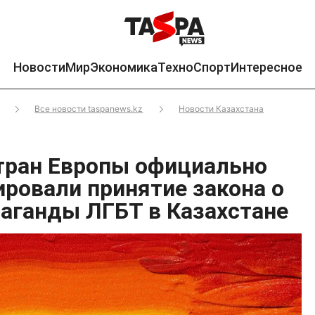
Новости
Мир
Экономика
Техно
Спорт
Интересное
Все новости taspanews.kz
Новости Казахстана
тран Европы официально
ровали принятие закона о
паганды ЛГБТ в Казахстане