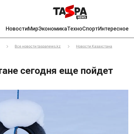
Новости
Мир
Экономика
Техно
Спорт
Интересное
Все новости taspanews.kz
Новости Казахстана
тане сегодня еще пойдет