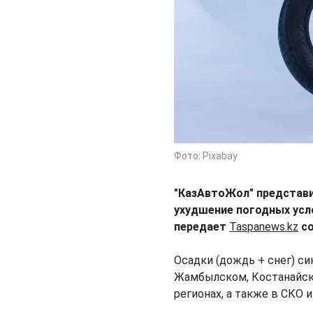
Фото: Pixabay
"КазАвтоЖол" представи
ухудшение погодных усло
передает
Taspanews.kz
со
Осадки (дождь + снег) с
Жамбылском, Костанайск
регионах, а также в СКО и