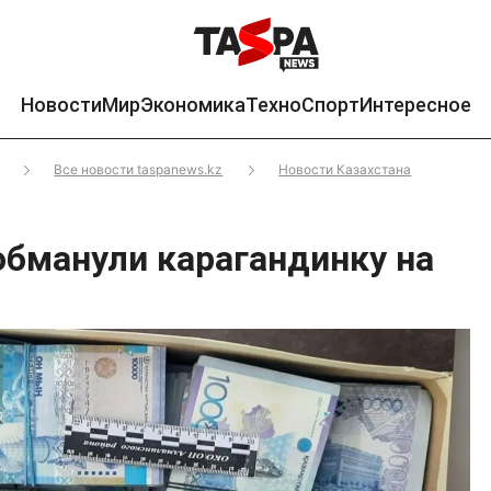
Новости
Мир
Экономика
Техно
Спорт
Интересное
Все новости taspanews.kz
Новости Казахстана
бманули карагандинку на