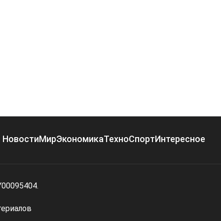
Новости
Мир
Экономика
Техно
Спорт
Интересное
Y00095404.
териалов