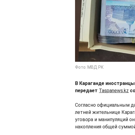
Фото: МВД РК
В Караганде иностранцы
передает
Taspanews.kz
со
Согласно официальным д
летней жительнице Караг
уговора и манипуляций о
накопления общей суммой 