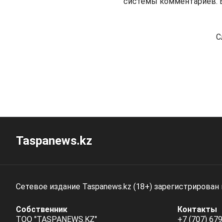
системы комментариев. В
С
Taspanews.kz
Сетевое издание Taspanews.kz (18+) зарегистрирован
Собственник
Контакты
ТОО "TASPANEWS.KZ"
+7 (707) 679