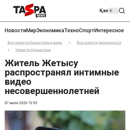
Қаз
Новости
Мир
Экономика
Техно
Спорт
Интересное
Все новости Казахстана и мира
Все новости taspanews.kz
Новости Казахстана
Житель Жетысу
распространял интимные
видео
несовершеннолетней
07 июля 2026 15:59