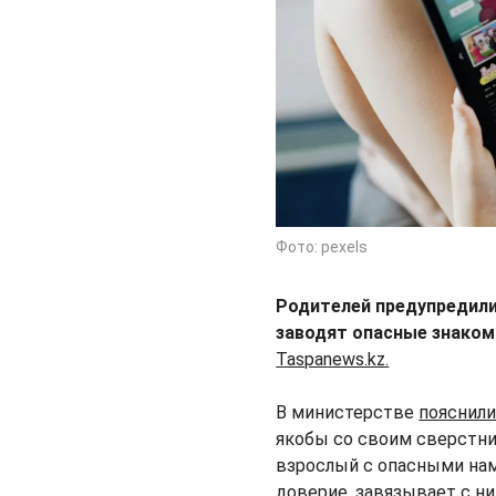
Фото: pexels
Родителей предупредили 
заводят опасные знакомс
Taspanews.kz.
В министерстве
пояснил
якобы со своим сверстни
взрослый с опасными на
доверие, завязывает с н