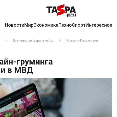
Новости
Мир
Экономика
Техно
Спорт
Интересное
Все новости taspanews.kz
Новости Казахстана
лайн-груминга
ли в МВД