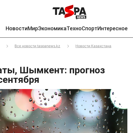
Новости
Мир
Экономика
Техно
Спорт
Интересное
Все новости taspanews.kz
Новости Казахстана
аты, Шымкент: прогноз
 сентября