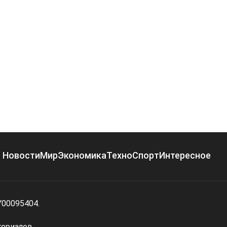
Новости
Мир
Экономика
Техно
Спорт
Интересное
Y00095404.
териалов