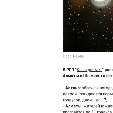
Фото: Pexels
В РГП "
Казгидромет
" ра
Алматы и Шымкента сего
- Астана:
облачная погод
ветром (ожидаются порыв
градусов, днем - до 17;
- Алматы:
жителей южной
прогреется до 31 градуса