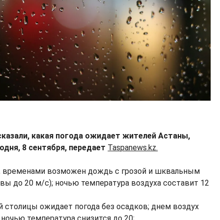
ссказали, какая погода ожидает жителей Астаны,
дня, 8 сентября, передает
Taspanews.kz.
а, временами возможен дождь с грозой и шквальным
ы до 20 м/с); ночью температура воздуха составит 12
 столицы ожидает погода без осадков; днем воздух
; ночью температура снизится до 20;