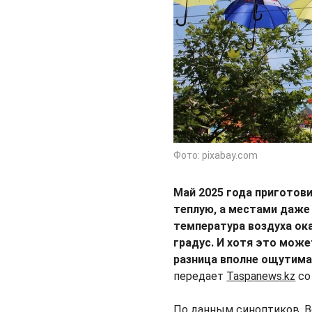
Фото: pixabay.com
Май 2025 года приготов
теплую, а местами даже
температура воздуха ок
градус. И хотя это мож
разница вполне ощутима
передает
Taspanews.kz
со
По данным синоптиков, В