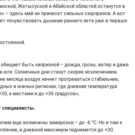
нской, Жетысуской и Абайской областей останутся в
» – здесь май не принесет сильных сюрпризов. А вот
ет почувствовать дыхание раннего лета уже в первые
постоянной.
 обещает быть капризной – дожди, грозы, ветер и даже
а юге. Солнечные дни станут скорее исключением.
не месяца воздух начнет прогреваться стабильнее,
адных и южных регионах, где дневная температура
30, а местами и до +36 градусов»,
т специалисты.
ночам еще возможны заморозки – до -6 °C. Но и там к
епление, и дневной максимум поднимется до +30.