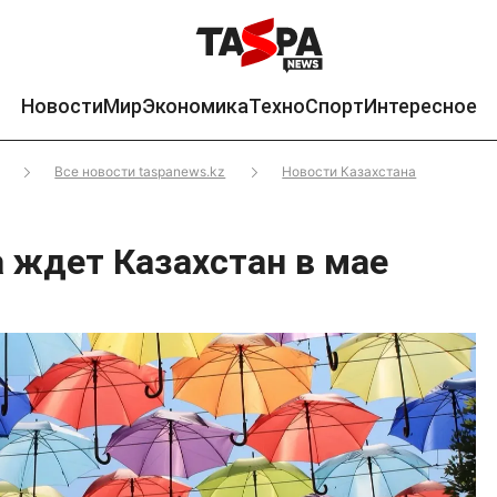
Новости
Мир
Экономика
Техно
Спорт
Интересное
Все новости taspanews.kz
Новости Казахстана
а ждет Казахстан в мае