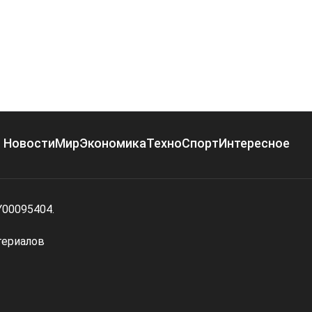
Новости
Мир
Экономика
Техно
Спорт
Интересное
Y00095404.
териалов