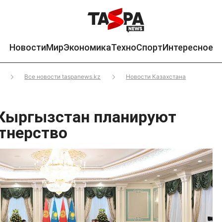
Новости
Мир
Экономика
Техно
Спорт
Интересное
Все новости taspanews.kz
Новости Казахстана
 Кыргызстан планируют
ртнерство