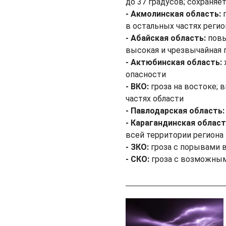
до 37 градусов; сохраняе
- Акмолинская область:
г
в остальных частях регио
- Абайская область:
повы
высокая и чрезвычайная 
- Актюбинская область:
опасности
- ВКО:
гроза на востоке;
частях области
- Павлодарская область:
- Карагандинская област
всей территории региона
- ЗКО:
гроза с порывами в
- СКО:
гроза с возможным