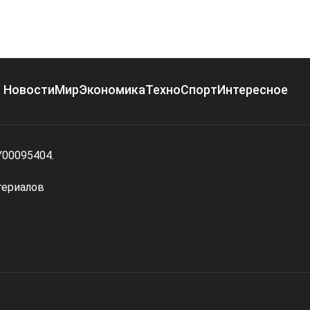
Новости
Мир
Экономика
Техно
Спорт
Интересное
Y00095404.
териалов