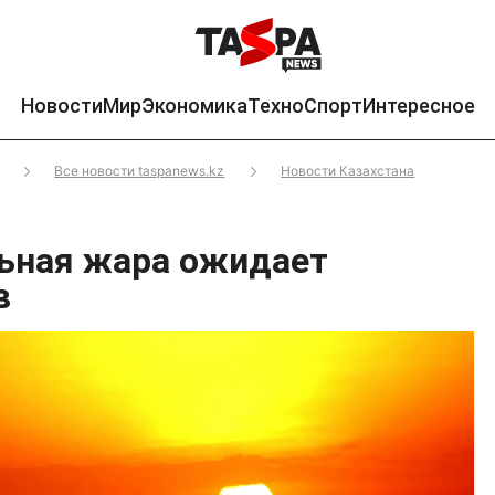
Новости
Мир
Экономика
Техно
Спорт
Интересное
Все новости taspanews.kz
Новости Казахстана
льная жара ожидает
в