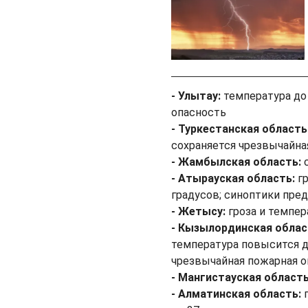
- Улытау:
температура до 
опасность
- Туркестанская область
сохраняется чрезвычайна
- Жамбылская область:
с
- Атырауская область:
г
градусов; синоптики пре
- Жетысу:
гроза и темпер
- Кызылординская облас
температура повысится до
чрезвычайная пожарная 
- Мангистауская област
- Алматинская область:
г