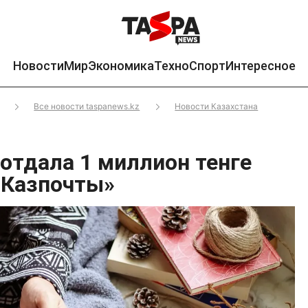
Новости
Мир
Экономика
Техно
Спорт
Интересное
Все новости taspanews.kz
Новости Казахстана
 отдала 1 миллион тенге
«Казпочты»