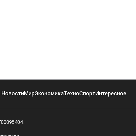
Новости
Мир
Экономика
Техно
Спорт
Интересное
Y00095404.