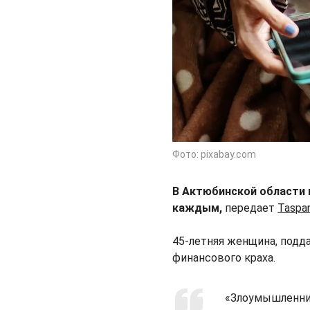
Фото: pixabay.com
В Актюбинской области 
каждым,
передает
Taspa
45-летняя женщина, подд
финансового краха.
«Злоумышленник