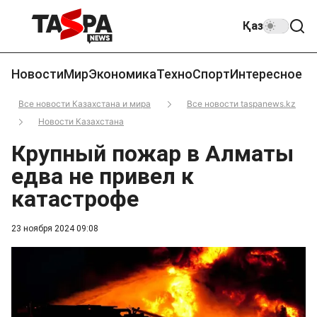
Қаз
Новости
Мир
Экономика
Техно
Спорт
Интересное
Все новости Казахстана и мира
Все новости taspanews.kz
Новости Казахстана
Крупный пожар в Алматы
едва не привел к
катастрофе
23 ноября 2024 09:08