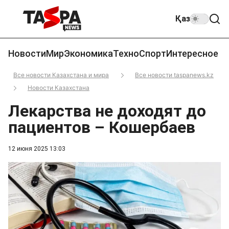
Қаз
Новости
Мир
Экономика
Техно
Спорт
Интересное
Все новости Казахстана и мира
Все новости taspanews.kz
Новости Казахстана
Лекарства не доходят до
пациентов – Кошербаев
12 июня 2025 13:03