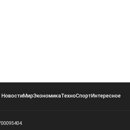
Новости
Мир
Экономика
Техно
Спорт
Интересное
Y00095404.