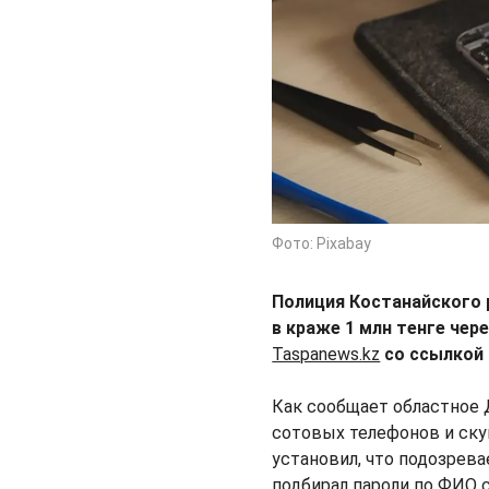
Фото: Pixabay
Полиция Костанайского 
в краже 1 млн тенге чер
Taspanews.kz
со ссылкой 
Как сообщает областное 
сотовых телефонов и ску
установил, что подозрев
подбирал пароли по ФИО 