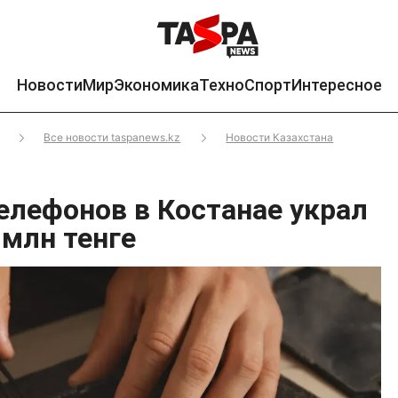
Новости
Мир
Экономика
Техно
Спорт
Интересное
Все новости taspanews.kz
Новости Казахстана
елефонов в Костанае украл
 млн тенге