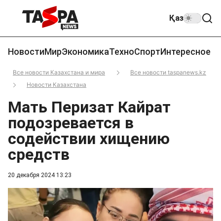
Қаз
Новости
Мир
Экономика
Техно
Спорт
Интересное
Все новости Казахстана и мира
Все новости taspanews.kz
Новости Казахстана
Мать Перизат Кайрат
подозревается в
содействии хищению
средств
20 декабря 2024 13:23