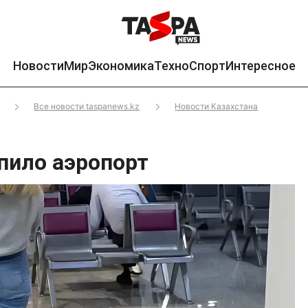
Новости
Мир
Экономика
Техно
Спорт
Интересное
Все новости taspanews.kz
Новости Казахстана
опило аэропорт