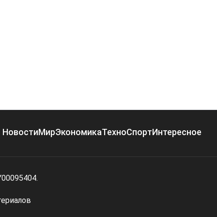
Новости
Мир
Экономика
Техно
Спорт
Интересное
Y00095404.
териалов