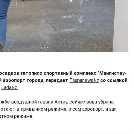
 осадков затопило спортивный комплекс "Мангистау-
 аэропорт города, передает
Taspanews.kz
со ссылкой
е
Lada.kz.
жбе воздушной гавани Актау, сейчас вода убрана,
тают в привычном режиме: и сам аэропорт, и зал
атном режиме.