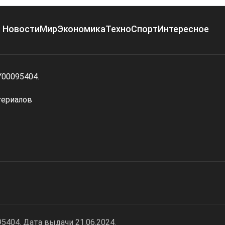
Новости
Мир
Экономика
Техно
Спорт
Интересное
Y00095404.
териалов
404. Дата выдачи 21.06.2024.