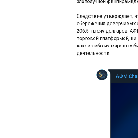
злополучной финпирамиды '
Следствие утверждает, 
сбережения доверчивых л
206,5 тысяч долларов. АФМ
торговой платформой, ни 
какой-либо из мировых б
деятельности.