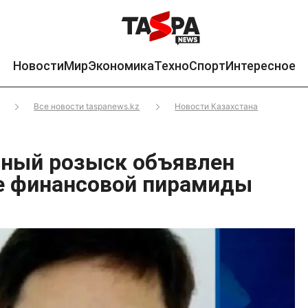
Новости
Мир
Экономика
Техно
Спорт
Интересное
Все новости taspanews.kz
Новости Казахстана
ный розыск объявлен
е финансовой пирамиды