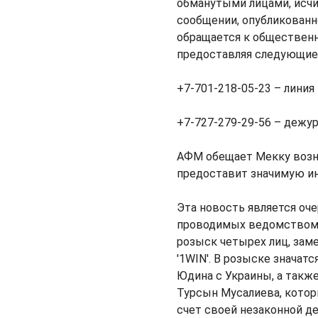
обманутыми лицами, исчи
сообщении, опубликованно
обращается к общественн
предоставляя следующие
+7-701-218-05-23 – линия
+7-727-279-29-56 – дежу
АФМ обещает Мекку возн
предоставит значимую и
Эта новость является оч
проводимых ведомством.
розыск четырех лиц, зам
'1WIN'. В розыске значат
Юдина с Украины, а такж
Турсын Мусалиева, котор
счет своей незаконной д