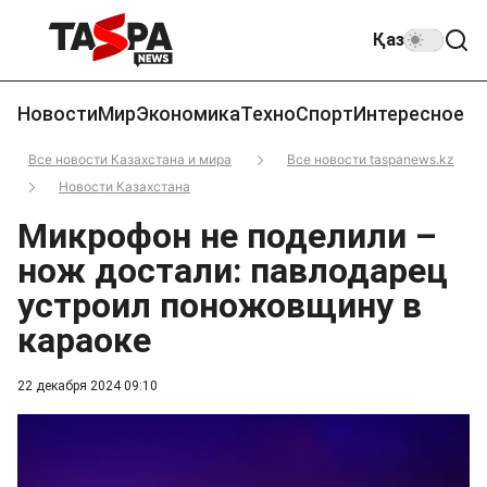
Қаз
Новости
Мир
Экономика
Техно
Спорт
Интересное
Все новости Казахстана и мира
Все новости taspanews.kz
Новости Казахстана
Микрофон не поделили –
нож достали: павлодарец
устроил поножовщину в
караоке
22 декабря 2024 09:10