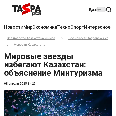
Қаз
Новости
Мир
Экономика
Техно
Спорт
Интересное
Все новости Казахстана и мира
Все новости taspanews.kz
Новости Казахстана
Мировые звезды
избегают Казахстан:
объяснение Минтуризма
08 апреля 2025 14:25