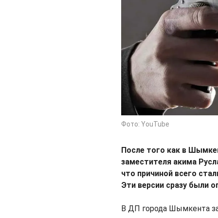
Фото: YouTube
После того как в Шымке
заместителя акима Русла
что причиной всего ста
Эти версии сразу были о
В ДП города Шымкента зая