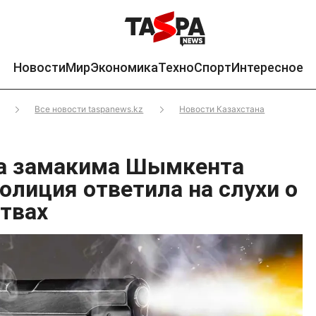
Новости
Мир
Экономика
Техно
Спорт
Интересное
Все новости taspanews.kz
Новости Казахстана
на замакима Шымкента
олиция ответила на слухи о
твах