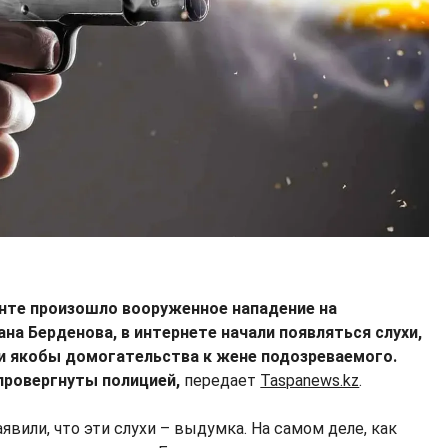
нте произошло вооруженное нападение на
на Берденова, в интернете начали появляться слухи,
ли якобы домогательства к жене подозреваемого.
провергнуты полицией,
передает
Taspanews.kz
.
вили, что эти слухи – выдумка. На самом деле, как