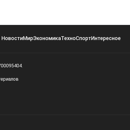
Новости
Мир
Экономика
Техно
Спорт
Интересное
Y00095404.
териалов