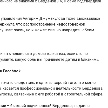
анного не знакома с Берденовым, и сама подтвердила
о управления Айгерим Джумакулова тоже высказалась
черкнула, что распространение недостоверной
рушает закон, но и может сильно навредить обеим
инять человека в домогательствах, если это не
умайте, какую боль вы причиняете детям и близким»,
 в Facebook.
ачато следствие, и одна из версий того, что могло
я, касается профессиональной деятельности Берденова.
 угрозы, связанные с его работой в строительной сфере.
нии – бывший подчиненный Берденова, недавно