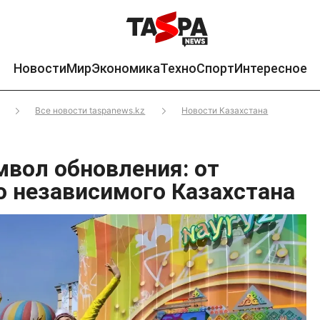
Новости
Мир
Экономика
Техно
Спорт
Интересное
Все новости taspanews.kz
Новости Казахстана
мвол обновления: от
о независимого Казахстана