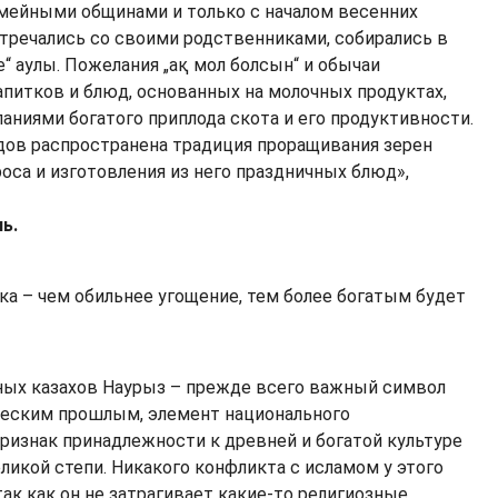
ейными общинами и только с началом весенних
тречались со своими родственниками, собирались в
“ аулы. Пожелания „ақ мол болсын“ и обычаи
апитков и блюд, основанных на молочных продуктах,
ланиями богатого приплода скота и его продуктивности.
дов распространена традиция проращивания зерен
оса и изготовления из него праздничных блюд»,
ь.
ка – чем обильнее угощение, тем более богатым будет
ых казахов Наурыз – прежде всего важный символ
ческим прошлым, элемент национального
признак принадлежности к древней и богатой культуре
ликой степи. Никакого конфликта с исламом у этого
так как он не затрагивает какие-то религиозные