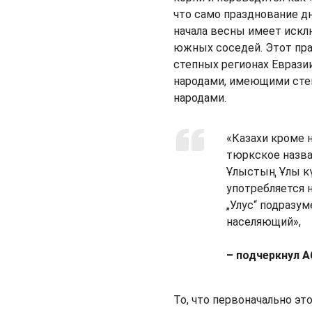
что само празднование д
начала весны имеет искл
южных соседей. Этот пра
степных регионах Еврази
народами, имеющими сте
народами.
«Казахи кроме 
тюркское назван
Ұлыстың Ұлы кү
употребляется н
„Улус“ подразум
населяющий»,
– подчеркнул А
То, что первоначально эт