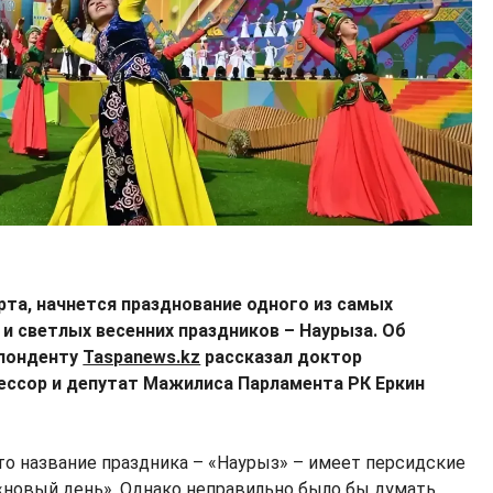
арта, начнется празднование одного из самых
и светлых весенних праздников – Наурыза. Об
спонденту
Taspanews.kz
рассказал доктор
фессор и депутат Мажилиса Парламента РК Еркин
то название праздника – «Наурыз» – имеет персидские
 «новый день». Однако неправильно было бы думать,