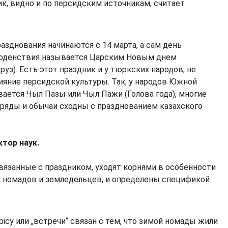
к, видно и по персидским источникам, считает
разднования начинаются с 14 марта, а сам день
ноденствия называется Царским Новым днем
уз). Есть этот праздник и у тюркских народов, не
яние персидской культуры. Так, у народов Южной
вается Чыл Пазы или Чыл Пажи (Голова года), многие
ряды и обычаи сходны с празднованием казахского
ктор наук.
связанные с праздником, уходят корнями в особенности
 номадов и земледельцев, и определены спецификой
рісу или „встречи“ связан с тем, что зимой номады жили