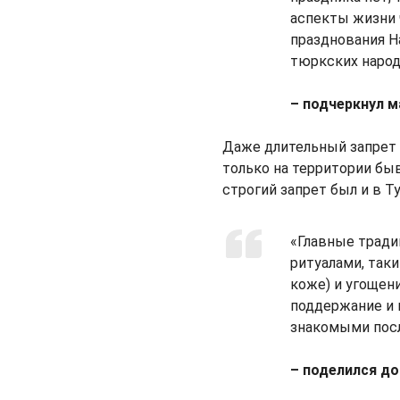
аспекты жизни 
празднования Н
тюркских народ
– подчеркнул 
Даже длительный запрет 
только на территории бы
строгий запрет был и в Ту
«Главные традиц
ритуалами, так
коже) и угощен
поддержание и 
знакомыми посл
– поделился до