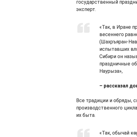
государственный праздни
эксперт.
«Так, в Иране п
весеннего рав
(Шахръяран-Навр
испытавших вли
Сибири он назы
праздничные об
Наурыза»,
– рассказал до
Все традиции и обряды, 
производственного цикла
их быта.
«Так, обычай кө