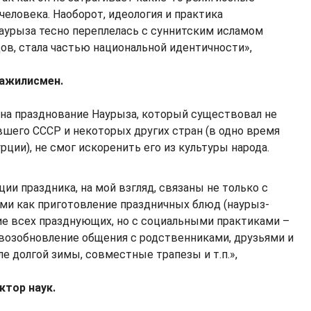
человека. Наоборот, идеология и практика
аурыза тесно переплелась с суннитским исламом
ов, стала частью национальной идентичности»,
мажилисмен.
на празднование Наурыза, который существовал не
вшего СССР и некоторых других стран (в одно время
рции), не смог искоренить его из культуры народа.
ии праздника, на мой взгляд, связаны не только с
ими как приготовление праздничных блюд (наурыз-
ие всех празднующих, но с социальными практиками –
возобновление общения с родственниками, друзьями и
е долгой зимы, совместные трапезы и т.п.»,
ктор наук.