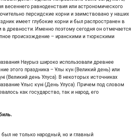
ня весеннего равноденствия или астрономического
ючительно персидские корни и заимствовано у наших
здник имеет глубокие корни и был распространен в
и в древности. Именно поэтому сегодня он отмечается
пное происхождение – иранскими и тюркскими
названия Наурыз широко использовали древнее
ие этого праздника – Ұлы күн (Великий день) или
ні (Великий день Улуса). В некоторых источниках
азвание Ұлыс күні (День Улуса). Причем под словом
евалось как государство, так и народ, его
биль.
о был не только народный, но и главный