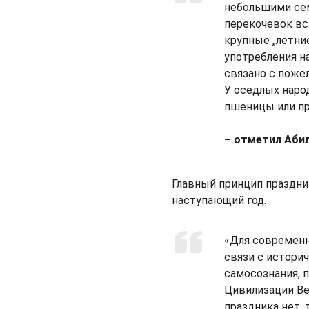
небольшими сем
перекочевок вс
крупные „летние
употребления н
связано с поже
У оседлых наро
пшеницы или пр
– отметил Абил
Главный принцип праздни
наступающий год.
«Для современн
связи с истори
самосознания, 
Цивилизации Ве
праздника нет, 