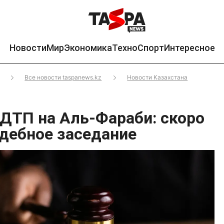
Новости
Мир
Экономика
Техно
Спорт
Интересное
Все новости taspanews.kz
Новости Казахстана
 ДТП на Аль-Фараби: скоро
удебное заседание