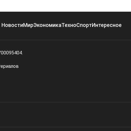
Новости
Мир
Экономика
Техно
Спорт
Интересное
Y00095404.
териалов